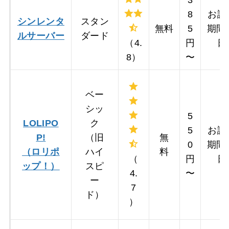
8
お試
シンレンタ
スタン
無料
5
期間
ルサーバー
ダード
（4.
円
日
8）
〜
ベー
シッ
5
LOLIPO
ク
5
お試
P!
（旧
無
0
期間
（ロリポ
ハイ
料
（
円
日
ップ！）
スピ
4.
〜
ー
7
ド）
）