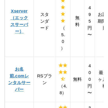
4
Xserver
スタ
9
お試
（エック
無
ンダ
5
期間
スサーバ
料
ード
（
円
日
ー）
5.
〜
0
）
4
お名
0
最大
前.comレ
RSプラ
無料
0
ヶ月
ンタルサー
ン
（4.
円
料
バー
8）
〜
3