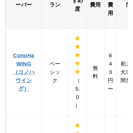
すめ
ーバー
ラン
費用
費
間
度
用
ConoHa
6
WING
ベー
4
初月
無
（コノハ
シッ
3
大3
料
ウイン
ク
（
円
間無
グ）
5.
〜
0
）