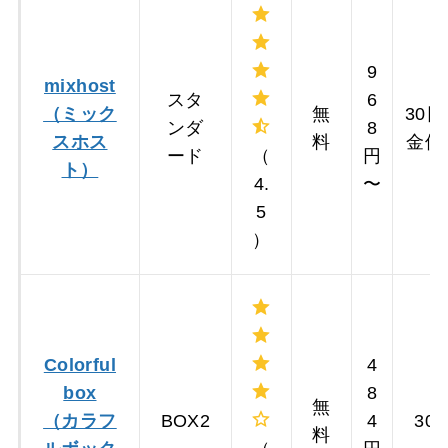
9
mixhost
スタ
6
（ミック
無
30
ンダ
8
スホス
料
金保
ード
（
円
ト）
4.
〜
5
）
Colorful
4
box
8
無
（カラフ
BOX2
4
30
料