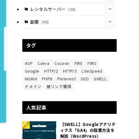
(28)
(8)
レンタルサーバー
(36)
(11)
(6)
副業
(40)
(14)
(5)
(17)
(6)
タグ
(1)
(20)
(10)
(3)
ASP
Canva
Cocoon
FIRE
FIRO
(9)
Google
HTTP/2
HTTP/3
LiteSpeed
NGINX
PHP8
Pinterest
SEO
SWELL
(2)
ドメイン
被リンク獲得
人気記事
【SWELL】Googleアナリテ
ィクス「GA4」の設置方法を
解説（WordPress）