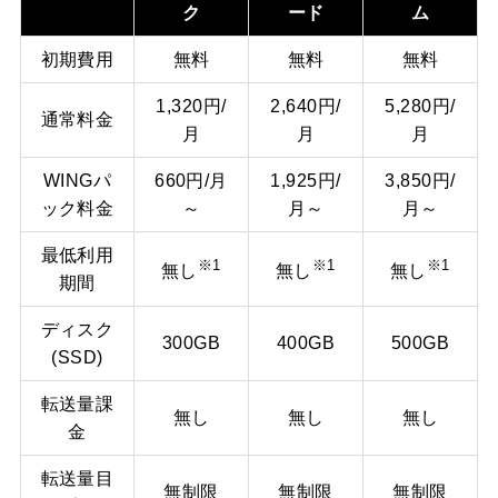
ク
ード
ム
初期費用
無料
無料
無料
1,320円/
2,640円/
5,280円/
通常料金
月
月
月
WINGパ
660円/月
1,925円/
3,850円/
ック料金
～
月～
月～
最低利用
※1
※1
※1
無し
無し
無し
期間
ディスク
300GB
400GB
500GB
(SSD)
転送量課
無し
無し
無し
金
転送量目
無制限
無制限
無制限