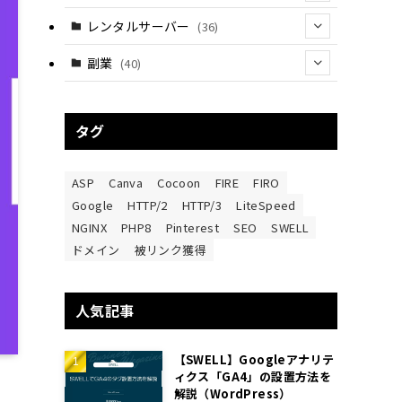
(28)
(8)
レンタルサーバー
(36)
(11)
(6)
副業
(40)
(14)
(5)
(17)
(6)
タグ
(1)
(20)
(10)
(3)
ASP
Canva
Cocoon
FIRE
FIRO
(9)
Google
HTTP/2
HTTP/3
LiteSpeed
NGINX
PHP8
Pinterest
SEO
SWELL
(2)
ドメイン
被リンク獲得
人気記事
【SWELL】Googleアナリテ
ィクス「GA4」の設置方法を
解説（WordPress）